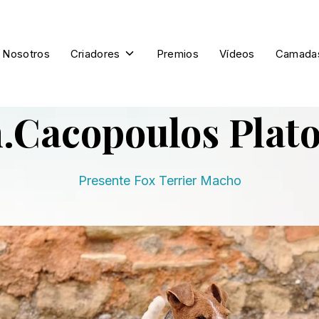
Toggle
Nosotros
Criadores
Premios
Vídeos
Camada
children
for
Criadores
.Cacopoulos Plat
Presente Fox Terrier Macho